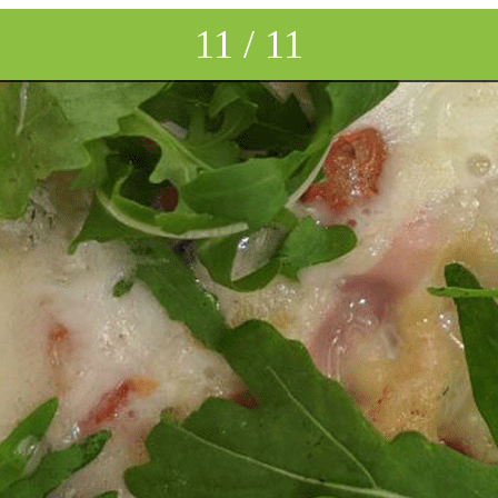
down
11 / 11