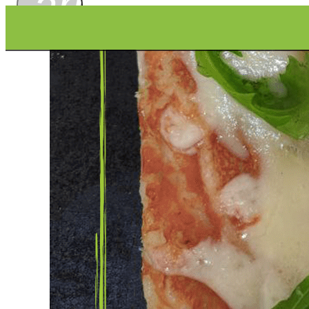
arrow_drop_
Gorgonzola-pancetta e rucola